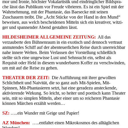
mor und Ironie, höchster Vokalar­tistik und eindringlicher Bildspra­
che lässt das Publikum vor Freude vibrieren. Es ist ein Spiel mit der
Wahrnehmung, mit der Phantasie, das Baesecke mit seinen
Zuschau­ern treibt. Die „Acht Stücke von der Hand in den Mund“
beweisen, aus welch bescheidenen Mitteln sich ein kreativer, witzi­
ger und spannender Abend gestal­ten lässt.
HILDESHEIMER ALLGEMEINE ZEITUNG:
All das
verzauberte den Bühnenraum in ein exotisch und dennoch vertraut
anmutendes Schiff auf der abenteuerlichen Reise durch unerreichbar
nahe innere Welten. Beim Verlassen der Vorstellung schließlich
stellte sich eine ungewisse Lust und Sehnsucht ein, selbst als
Requisit oder Held in diesem wunderbaren Koffer zu verschwinden,
um mit auf die Reise zu gehen.
THEATER DER ZEIT:
Die Aufführung mit ihrer gewollten
Schlichtheit und Naivität, die so ganz aufs Mit-Spielen, Mit-
Spinnen, Mit-Phantasieren setzt, hat eine geradezu ansteckende,
aktivierende Wirkung. So leicht, so heiter und poetisch kann Theater
sein, mit so simplen Mitteln, aber einer um so reicheren Phantasie
können Märchen erzählt werden…
SZ:
…..ein Wunder mit Geige und Papier!
AZ München:
…..entfaltet einen Mikrokosmos des alltäglichen
Wunders!