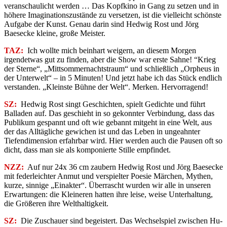
veranschaulicht werden … Das Kopfkino in Gang zu setzen und in
höhere Imaginationszustände zu versetzen, ist die vielleicht schönste
Aufgabe der Kunst. Genau darin sind Hedwig Rost und Jörg
Baesecke kleine, große Meister.
TAZ:
Ich wollte mich beinhart weigern, an diesem Morgen
irgendetwas gut zu finden, aber die Show war erste Sahne! “Krieg
der Sterne“, „Mittsommernachtstraum“ und schließlich „Orpheus in
der Unterwelt“ – in 5 Minuten! Und jetzt habe ich das Stück endlich
verstanden. „Kleinste Bühne der Welt“. Merken. Hervorragend!
SZ:
Hedwig Rost singt Geschichten, spielt Gedichte und führt
Balladen auf. Das geschieht in so gekonnter Verbindung, dass das
Publikum gespannt und oft wie gebannt mitgeht in eine Welt, aus
der das Alltägliche gewi­chen ist und das Leben in ungeahnter
Tiefendi­mension erfahrbar wird. Hier werden auch die Pausen oft so
dicht, dass man sie als komponierte Stille empfin­det.
NZZ:
Auf nur 24x 36 cm zaubern Hedwig Rost und Jörg Baesecke
mit federleichter Anmut und verspielter Poesie Märchen, Mythen,
kurze, sinnige „Einakter“. Überrascht wurden wir alle in unseren
Erwartungen: die Kleineren hatten ihre leise, weise Unterhaltung,
die Größeren ihre Welthaltigkeit.
SZ:
Die Zuschauer sind begeistert. Das Wechselspiel zwischen Hu­