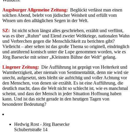
Augsburger Allgemeine Zeitung:
Beglückt verlässt man einen
solchen Abend, belebt von jüdischer Weisheit und erfüllt vom
Wissen um den alltäglichen Segen in der Welt.
SZ
:
Ist nicht schon längst alles geschrieben, er­zählt und verfilmt,
was es über „Ruhm“ und Elend zweier Weltkriege, nationalen Wahn
und Verbrechen gegen die Mensch­lichkeit zu berichten gibt?
Vielleicht – aber selten ist das große The­ma so originell, eindringlich
und anrüh­rend komisch unter die Lupe genommen worden, wie es
Jörg Baesecke mit seiner „Kleinsten Bühne der Welt“ gelang.
Lingener Zeitung:
Die Aufführung ist geprägt von Heiterkeit und
Warmherzigkeit, aber niemals von Sentimentalität, denn nie wird sie
unecht, aufgesetzt, stets bleibt sie aufrichtig und voller Achtung vor
den Menschen, von denen sie erzählt. Es ist eine Aufführung, die
deutlich macht, dass die Welt nicht so schlecht ist, wie es manchmal
scheint, und dass der Mensch in jeder Situation Hoffnung haben
kann. Und ist das nicht gerade in den heutigen Tagen von
besonderer Bedeutung?
Hedwig Rost - Jörg Baesecke
Schubertstraße 14