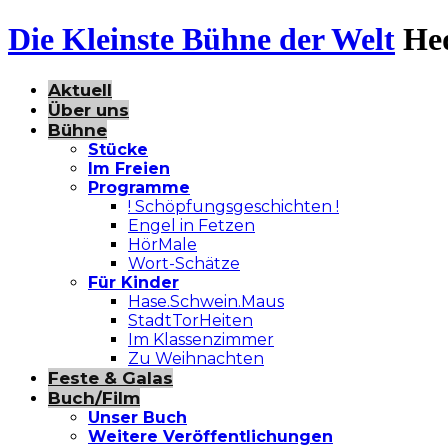
Die Kleinste Bühne der Welt
He
Aktuell
Über uns
Bühne
Stücke
Im Freien
Programme
! Schöpfungsgeschichten !
Engel in Fetzen
HörMale
Wort-Schätze
Für Kinder
Hase.Schwein.Maus
StadtTorHeiten
Im Klassenzimmer
Zu Weihnachten
Feste & Galas
Buch/Film
Unser Buch
Weitere Veröffentlichungen