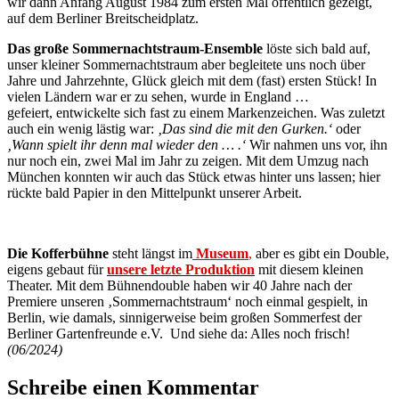
wir dann Anfang August 1984 zum ersten Mal öffentlich gezeigt,
auf dem Berliner Breitscheidplatz.
Das große Sommernachtstraum-Ensemble
löste sich bald auf,
unser kleiner Sommernachtstraum aber begleitete uns noch über
Jahre und Jahrzehnte, Glück gleich mit dem (fast) ersten Stück! In
vielen Ländern war er zu sehen, wurde in England …
gefeiert, entwickelte sich fast zu einem Markenzeichen. Was zuletzt
auch ein wenig lästig war:
‚Das sind die mit den Gurken.‘
oder
‚Wann spielt ihr denn mal wieder den … .‘
Wir nahmen uns vor, ihn
nur noch ein, zwei Mal im Jahr zu zeigen. Mit dem Umzug nach
München konnten wir auch das Stück etwas hinter uns lassen; hier
rückte bald Papier in den Mittelpunkt unserer Arbeit.
Die Kofferbühne
steht längst im
Museum
,
aber es gibt ein Double,
eigens gebaut für
unsere letzte Produktion
mit diesem kleinen
Theater. Mit dem Bühnendouble haben wir 40 Jahre nach der
Premiere unseren ‚Sommernachtstraum‘ noch einmal gespielt, in
Berlin, wie damals, sinnigerweise beim großen Sommerfest der
Berliner Gartenfreunde e.V. Und siehe da: Alles noch frisch!
(06/2024)
Schreibe einen Kommentar