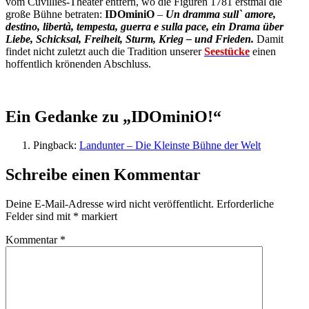
vom Cuvilliés-Theater entfern, wo die Figuren 1781 erstmal die
große Bühne betraten:
IDOminiO
–
Un dramma sull` amore,
destino, libertà, tempesta, guerra e sulla pace, ein Drama über
Liebe, Schicksal, Freiheit, Sturm, Krieg – und Frieden.
Damit
findet nicht zuletzt auch die Tradition unserer
Seestücke
einen
hoffentlich krönenden Abschluss.
Ein Gedanke zu „IDOminiO!“
Pingback:
Landunter – Die Kleinste Bühne der Welt
Schreibe einen Kommentar
Deine E-Mail-Adresse wird nicht veröffentlicht.
Erforderliche
Felder sind mit
*
markiert
Kommentar
*