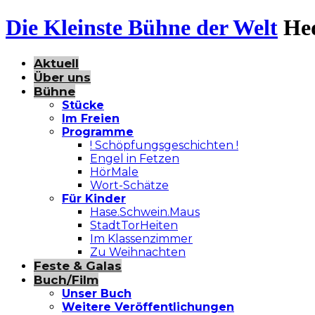
Die Kleinste Bühne der Welt
He
Aktuell
Über uns
Bühne
Stücke
Im Freien
Programme
! Schöpfungsgeschichten !
Engel in Fetzen
HörMale
Wort-Schätze
Für Kinder
Hase.Schwein.Maus
StadtTorHeiten
Im Klassenzimmer
Zu Weihnachten
Feste & Galas
Buch/Film
Unser Buch
Weitere Veröffentlichungen