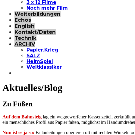
3 x 12 Filme
Noch mehr Film
Weiterbildungen
Echos
English
Kontakt/Daten
Technik
ARCHIV
Papier.Krieg
SALZ
HeimSpiel
Weltklassiker
Aktuelles/Blog
Zu Füßen
Auf dem Bahnsteig
lag ein weggeworfener Kassenzettel, zerknüllt un
ein menschliches Profil aus Papier falten, möglichst im Handumdrehe
Nun ist es ja so:
Faltanleitungen operieren oft mit rechten Winkeln o