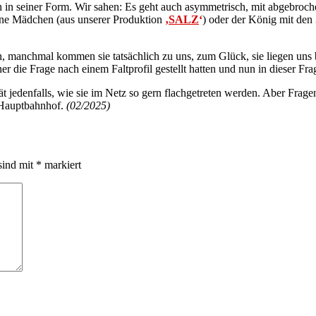
h in seiner Form. Wir sahen: Es geht auch asymmetrisch, mit abgebroc
ene Mädchen (aus unserer Produktion
‚
SALZ
‘
) oder der König mit de
 manchmal kommen sie tatsächlich zu uns, zum Glück, sie liegen uns 
die Frage nach einem Faltprofil gestellt hatten und nun in dieser Frag
 jedenfalls, wie sie im Netz so gern flachgetreten werden. Aber Fragen s
 Hauptbahnhof.
(02/2025)
sind mit
*
markiert