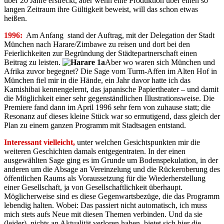
über 20 Jahre erstreckt, aber wenn eine Produktion über einen so
langen Zeitraum ihre Gültigkeit beweist, will das schon etwas
heißen.
1996:
Am Anfang stand der Auftrag, mit der Delegation der Stadt
München nach Harare/Zimbawe zu reisen und dort bei den
Feierlichkeiten zur Begründung der Städtepartnerschaft einen
Beitrag zu leisten.
Aber wo waren sich München und
Afrika zuvor begegnet? Die Sage vom Turm-Affen im Alten Hof in
München fiel mir in die Hände, ein Jahr davor hatte ich das
Kamishibai kennengelernt, das japanische Papiertheater – und damit
die Möglichkeit einer sehr gegenständlichen Illustrationsweise. Die
Premiere fand dann im April 1996 sehr fern von zuhause statt; die
Resonanz auf dieses kleine Stück war so ermutigend, dass gleich der
Plan zu einem ganzen Programm mit Stadtsagen entstand.
Interessant vielleicht,
unter welchen Gesichtspunkten mir die
weiteren Geschichten damals entgegentraten. In der einen
ausgewählten Sage ging es im Grunde um Bodenspekulation, in der
anderen um die Absage an Vereinzelung und die Rückeroberung des
öffentlichen Raums als Voraussetzung für die Wiederherstellung
einer Gesellschaft, ja von Gesellschaftlichkeit überhaupt.
Möglicherweise sind es diese Gegenwartsbezüge, die das Programm
lebendig halten. Wobei: Das passiert nicht automatisch, ich muss
mich stets aufs Neue mit diesen Themen verbinden. Und da sie
(leider) nichts an Aktualität verloren haben, bietet sich hier die