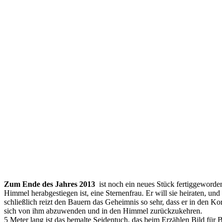
Zum Ende des Jahres 2013
ist noch ein neues Stück fertiggeworde
Himmel herabgestiegen ist, eine Sternenfrau. Er will sie heiraten, un
schließlich reizt den Bauern das Geheimnis so sehr, dass er in den Korb
sich von ihm abzuwenden und in den Himmel zurückzukehren.
5 Meter lang ist das bemalte Seidentuch, das beim Erzählen Bild für 