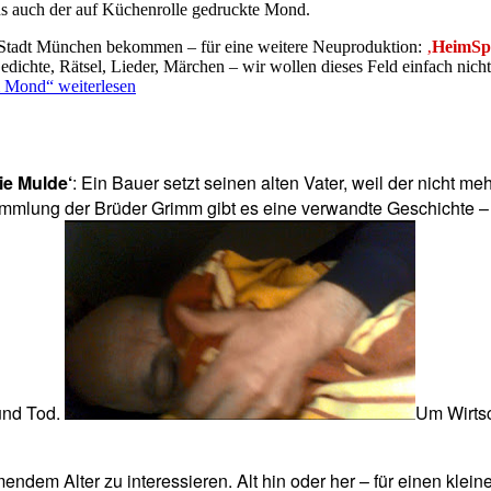
ns auch der auf Küchenrolle gedruckte Mond.
 Stadt München bekommen – für eine weitere Neuproduktion:
‚
HeimSpi
ichte, Rätsel, Lieder, Märchen – wir wollen dieses Feld einfach nicht
m Mond“
weiterlesen
ie Mulde‘
: Ein Bauer setzt seinen alten Vater, weil der nicht m
ammlung der Brüder Grimm gibt es eine verwandte Geschichte – 
 und Tod.
Um Wirtsc
ndem Alter zu interessieren. Alt hin oder her – für einen kleinen