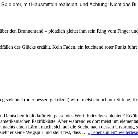
Spielerei, mit Hausmitteln realisiert, und Achtung: Nicht das Bil
über den Brunnenrand – plötzlich gleitet ihm sein Ring vom Finger und
lfällen des Glücks erzählt. Kein Faden, ein leuchtend roter Punkt füh
gezeichnet (oder besser: gekritzelt) wird, meist einfach nur Striche, 
 Deutschen fehlt dafür ein passendes Wort. Kritzelgeschichten? Erz
amerikanischen Pazifikküste. Aber während es dort meist um elementare
achts einen Lärm, macht sich auf die Suche nach dessen Ursprung, stürzt
sieht er seine Wegspur und stellt fest, dass …
„Lebenslinien“
weiterles