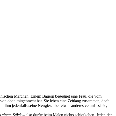
kanischen Märchen: Einem Bauern begegnet eine Frau, die vom
sie von oben mitgebracht hat. Sie leben eine Zeitlang zusammen, doch
iht ihm jedenfalls seine Neugier, aber etwas anderes veranlasst sie,
s einem Stück
– also durfte beim Malen nichts schiefgehen. Jeder, der