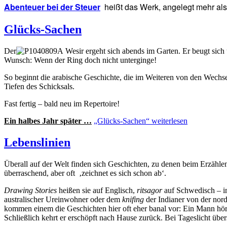
Abenteuer bei der Steuer
heißt das Werk, angelegt mehr als 
Glücks-Sachen
Der
Wesir ergeht sich abends im Garten. Er beugt sich 
Wunsch: Wenn der Ring doch nicht unterginge!
So beginnt die arabische Geschichte, die im Weiteren von den Wechse
Tiefen des Schicksals.
Fast fertig – bald neu im Repertoire!
Ein halbes Jahr später …
„Glücks-Sachen“
weiterlesen
Lebenslinien
Überall auf der Welt finden sich Geschichten, zu denen beim Erzählen 
überraschend, aber oft ‚zeichnet es sich schon ab‘.
Drawing Stories
heißen sie auf Englisch,
ritsagor
auf Schwedisch – im
australischer Ureinwohner oder dem
knifing
der Indianer von der nord
kommen einem die Geschichten hier oft eher banal vor: Ein Mann hört n
Schließlich kehrt er erschöpft nach Hause zurück. Bei Tageslicht über