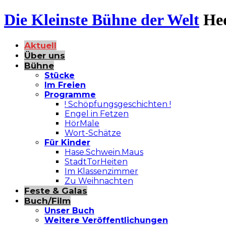
Die Kleinste Bühne der Welt
He
Aktuell
Über uns
Bühne
Stücke
Im Freien
Programme
! Schöpfungsgeschichten !
Engel in Fetzen
HörMale
Wort-Schätze
Für Kinder
Hase.Schwein.Maus
StadtTorHeiten
Im Klassenzimmer
Zu Weihnachten
Feste & Galas
Buch/Film
Unser Buch
Weitere Veröffentlichungen